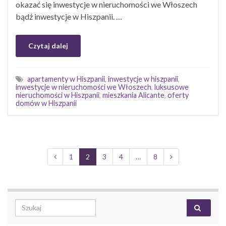
okazać się inwestycje w nieruchomości we Włoszech
bądź inwestycje w Hiszpanii. …
Czytaj dalej
apartamenty w Hiszpanii
,
inwestycje w hiszpanii
,
inwestycje w nieruchomości we Włoszech
,
luksusowe
nieruchomości w Hiszpanii
,
mieszkania Alicante
,
oferty
domów w Hiszpanii
1
2
3
4
…
8
Search for: