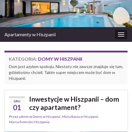
Apartamenty w Hiszpanii
Prze
nawi
KATEGORIA:
DOMY W HISZPANII
Dom jest azylem spokoju. Niestety nie zawsze znajduje się tam,
gdziebyśmy chcieli. Takim super miejscem może być dom w
Hiszpanii.
Inwestycje w Hiszpanii – dom
GRU
01
czy apartament?
Przez
admin
w
Domy w Hiszpanii
,
Mieszkania w Hiszpanii
,
Nieruchomości Hiszpania