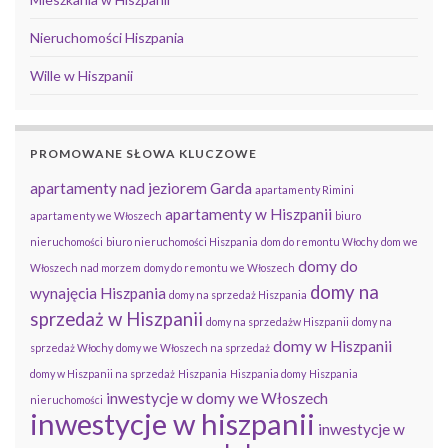
Nieruchomości Hiszpania
Wille w Hiszpanii
PROMOWANE SŁOWA KLUCZOWE
apartamenty nad jeziorem Garda
apartamenty Rimini
apartamenty w Hiszpanii
apartamenty we Włoszech
biuro
nieruchomości
biuro nieruchomości Hiszpania
dom do remontu Włochy
dom we
domy do
Włoszech nad morzem
domy do remontu we Włoszech
domy na
wynajęcia Hiszpania
domy na sprzedaż Hiszpania
sprzedaż w Hiszpanii
domy na sprzedażw Hiszpanii
domy na
domy w Hiszpanii
sprzedaż Włochy
domy we Włoszech na sprzedaż
domy w Hiszpanii na sprzedaż
Hiszpania
Hiszpania domy
Hiszpania
inwestycje w domy we Włoszech
nieruchomości
inwestycje w hiszpanii
inwestycje w