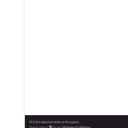
© 2026 Apartamenty w Hiszpanii.
Stworzono z
przez
Motywy Graphene
.