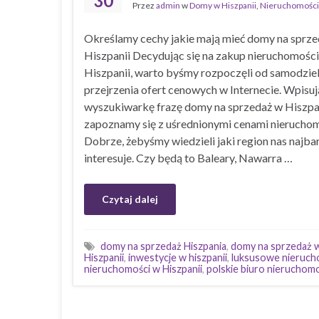
30
Przez
admin
w
Domy w Hiszpanii
,
Nieruchomości
Określamy cechy jakie mają mieć domy na sprz
Hiszpanii Decydując się na zakup nieruchomośc
Hiszpanii, warto byśmy rozpoczęli od samodzie
przejrzenia ofert cenowych w Internecie. Wpisu
wyszukiwarkę frazę domy na sprzedaż w Hiszpan
zapoznamy się z uśrednionymi cenami nieruchom
Dobrze, żebyśmy wiedzieli jaki region nas najba
interesuje. Czy będą to Baleary, Nawarra …
Czytaj dalej
domy na sprzedaż Hiszpania
,
domy na sprzedaż w
Hiszpanii
,
inwestycje w hiszpanii
,
luksusowe nierucho
nieruchomości w Hiszpanii
,
polskie biuro nierucho