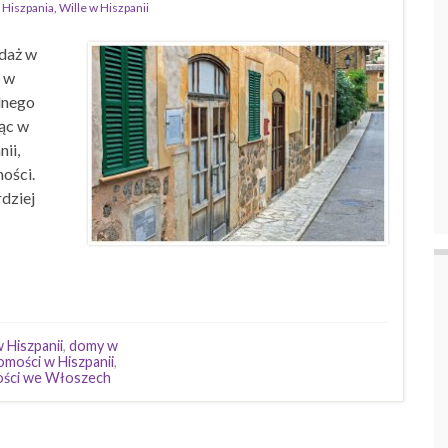
 Hiszpania
,
Wille w Hiszpanii
edaż w
i w
lnego
jąc w
ii,
ości.
rdziej
 Hiszpanii
,
domy w
mości w Hiszpanii
,
mości we Włoszech