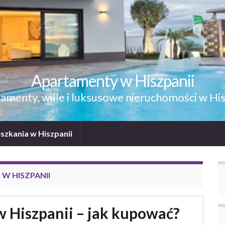
Apartamenty w Hiszpanii
amenty, wille i luksusowe nieruchomości w His
szkania w Hiszpanii
W HISZPANII
 Hiszpanii – jak kupować?