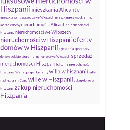
luksusowe nieruchomości w
Hiszpanii
mieszkania Alicante
mieszkania na sprzedaż we Włoszech
mieszkanie z widokiem na
nieruchomości Alicante
morze Włochy
nieruchomości
nieruchomości we Włoszech
Hiszpania
oferty
nieruchomości w Hiszpanii
domów w Hiszpanii
ogłoszenia sprzedaży
sprzedaż
domów
polskie biuro nieruchomości we Włoszech
nieruchomości Hiszpania
tanie nieruchomości
willa w hiszpanii
Hiszpania
Wenecja apartamenty
wille
wille w Hiszpanii
nad jeziorem Como
zakup domu w
zakup nieruchomości
Hiszpanii
Hiszpania