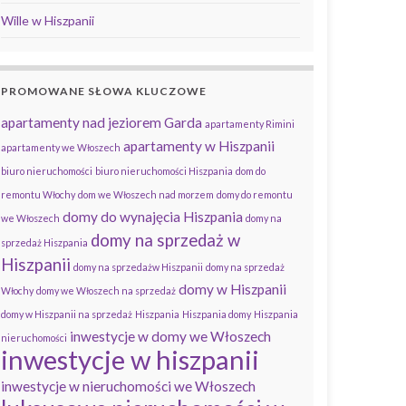
Wille w Hiszpanii
PROMOWANE SŁOWA KLUCZOWE
apartamenty nad jeziorem Garda
apartamenty Rimini
apartamenty w Hiszpanii
apartamenty we Włoszech
biuro nieruchomości
biuro nieruchomości Hiszpania
dom do
remontu Włochy
dom we Włoszech nad morzem
domy do remontu
domy do wynajęcia Hiszpania
we Włoszech
domy na
domy na sprzedaż w
sprzedaż Hiszpania
Hiszpanii
domy na sprzedażw Hiszpanii
domy na sprzedaż
domy w Hiszpanii
Włochy
domy we Włoszech na sprzedaż
domy w Hiszpanii na sprzedaż
Hiszpania
Hiszpania domy
Hiszpania
inwestycje w domy we Włoszech
nieruchomości
inwestycje w hiszpanii
inwestycje w nieruchomości we Włoszech